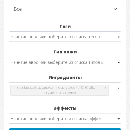
Теги
Тип кожи
Ингредиенты
dipotassizate acyanoxamine acrylates / c10-30 alkyl
acrylate crosspolymer
Эффекты