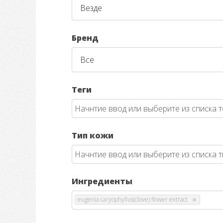
Бренд
Теги
Тип кожи
Ингредиенты
eugenia caryophyllus(clove) flower extract