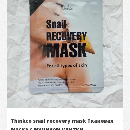
Thinkco snail recovery mask Тканевая
маска с муцином улитки