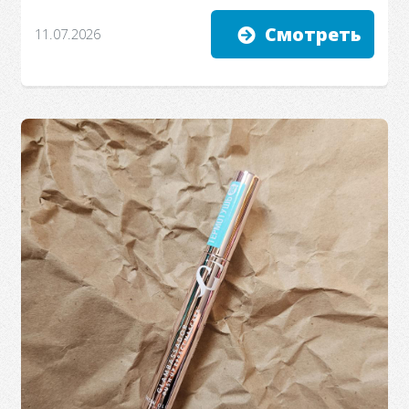
Смотреть
11.07.2026