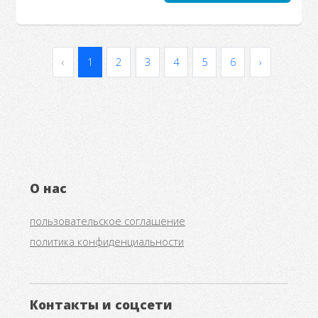
‹
1
2
3
4
5
6
›
О нас
пользовательское соглашение
политика конфиденциальности
Контакты и соцсети