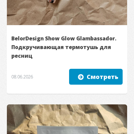
BelorDesign Show Glow Glambassador.
Подкручивающая термотушь для
ресниц
Смотреть
08.06.2026