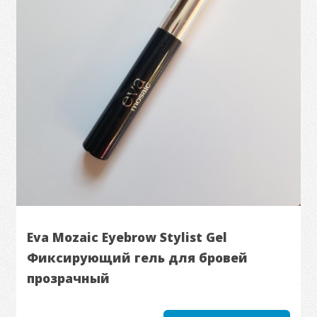
Eva Mozaic Eyebrow Stylist Gel
Фиксирующий гель для бровей
прозрачный