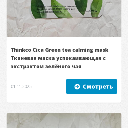
Thinkco Cica Green tea calming mask
Тканевая маска успокаивающая с
экстрактом зелёного чая
Смотреть
01.11.2025