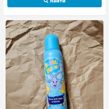
Найти