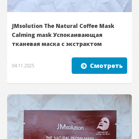
JMsolution The Natural Coffee Mask
Calming mask Успокаивающая
тканевая маска с экстрактом
Смотреть
04.11.2025