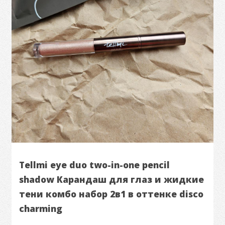
Tellmi eye duo two-in-one pencil
shadow Карандаш для глаз и жидкие
тени комбо набор 2в1 в оттенке disco
charming