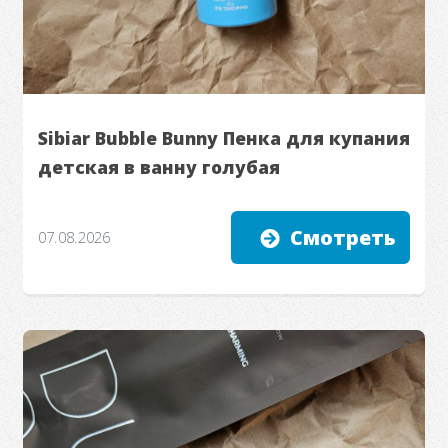
Sibiar Bubble Bunny Пенка для купания
детская в ванну голубая
Смотреть
07.08.2026