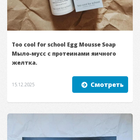
Too cool for school Egg Mousse Soap
Мыло-мусс с протеинами яичного
желтка.
Смотреть
15.12.2025