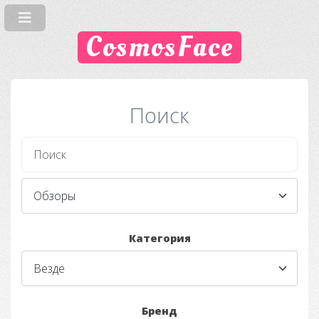
CosmosFace
Поиск
Категория
Бренд